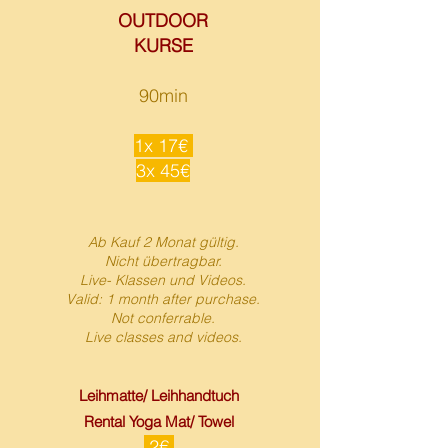
OUTDOOR
KURSE
90min
​1x 17€
3x 45€
Ab Kauf 2 Monat gültig.
Nicht übertragbar.
Live- Klassen und Videos.
Valid: 1 month after pu
rchase.
Not conferrable.
L
ive classes and videos.
Leihmatte/
Leihhandtuch
Rental Yoga Mat/
Towel
2€