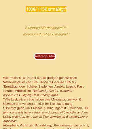
130€/ 115€ ermäßigt*
6 Monate Mindestlaufzeit**
minimum duration 6 months**
Anfrage Abo
Alle Preise inklusive der aktuell gültigen gesetzlichen
Mehrwertsteuer von 19%.
All prices include 19% tax.
*Ermäßigungen: Schüler, Studenten, Azubis, Leipzig Pass-
Inhaber, Arbeitslose.
Reduced price for: students,
apprentices, Leipzig Pass, unemployed
**Alle Laufzeitverträge haben eine Mindestlaufzeit von 6
Monaten und verlängern sich bei Nichtkündigung
stillschweigend um 1 Monat. Kündigungsfrist: 6 Wochen.
All
term contracts have a minimum durance of 6 months and are
being extended for 1 month if not terminated 6 weeks before
expiration.
Akzeptierte Zahlarten: Barzahlung, Überweisung, Lastschrift,