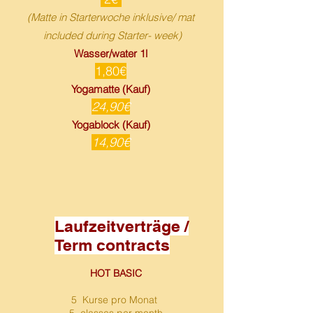
(Matte in Starterwoche inklusive/
mat
included during Starter- week)
Wasser/water 1l
1,80€
Yogamatte (Kauf)
24,90€
Yogablock (Kauf)
14,90€
Laufzeitverträge /
Term contracts
HOT BASIC
5 Kurse pro Monat