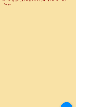
EC.
Accepted payments: cash, bank transfer, EC, debit
change.