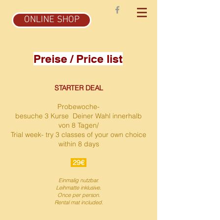
ONLINE SHOP
Preise / Price list
STARTER
DEAL
Probewoche-
besuche 3 Kurse Deiner Wahl innerhalb
von 8 Tagen/
Trial week- try 3 classes of your own choice
within 8 days
29€
Einmalig nutzbar.
Leihmatte inklusive.
Once per person.
Rental mat included.